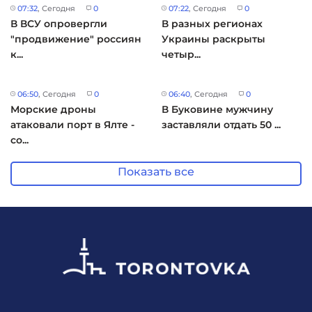
07:32
, Сегодня
0
07:22
, Сегодня
0
В ВСУ опровергли
В разных регионах
"продвижение" россиян
Украины раскрыты
к...
четыр...
06:50
, Сегодня
0
06:40
, Сегодня
0
Морские дроны
В Буковине мужчину
атаковали порт в Ялте -
заставляли отдать 50 ...
со...
Показать все