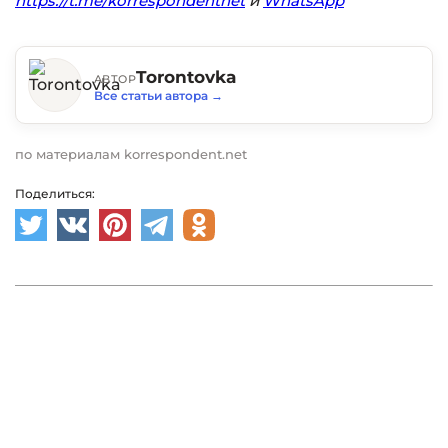
https://t.me/korrespondentnet
и
WhatsApp
Torontovka
АВТОР
Все статьи автора
→
по материалам korrespondent.net
Поделиться: