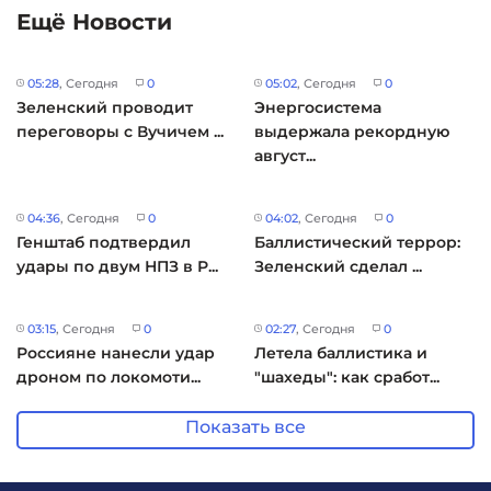
Ещё Новости
05:28
, Сегодня
0
05:02
, Сегодня
0
Зеленский проводит
Энергосистема
переговоры с Вучичем ...
выдержала рекордную
август...
04:36
, Сегодня
0
04:02
, Сегодня
0
Генштаб подтвердил
Баллистический террор:
удары по двум НПЗ в Р...
Зеленский сделал ...
03:15
, Сегодня
0
02:27
, Сегодня
0
Россияне нанесли удар
Летела баллистика и
дроном по локомоти...
"шахеды": как сработ...
Показать все