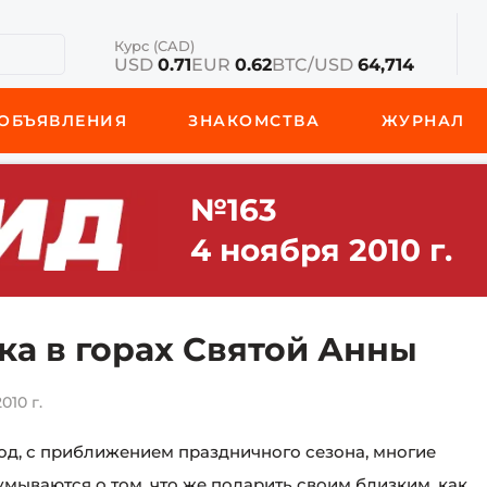
Курс (CAD)
USD
0.71
EUR
0.62
BTC/USD
64,714
ОБЪЯВЛЕНИЯ
ЗНАКОМСТВА
ЖУРНАЛ
№163
4 ноября 2010 г.
ка в горах Святой Анны
010 г.
од, с приближением праздничного сезона, многие
мываются о том, что же подарить своим близким, как