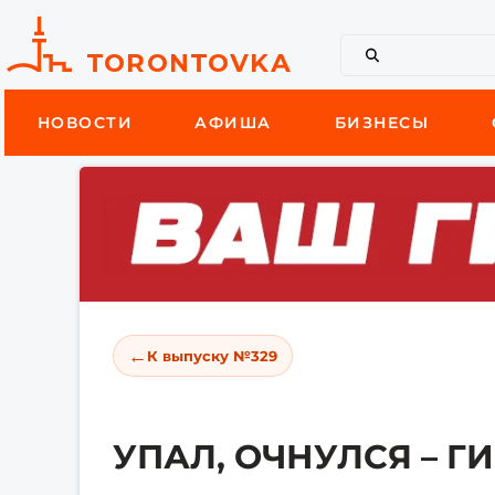
НОВОСТИ
АФИША
БИЗНЕСЫ
←
К выпуску №329
УПАЛ, ОЧНУЛСЯ – Г