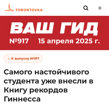
№917
15 апреля 2025 г.
←
К выпуску №917
Самого настойчивого
студента уже внесли в
Книгу рекордов
Гиннесса