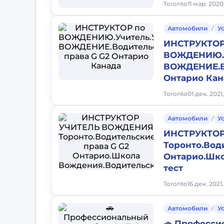
Toronto
11 мар. 2020
Автомобили
/
У
ИНСТРУКТОР
ВОЖДЕНИЮ.У
ВОЖДЕНИЕ.В
Онтарио Кан
Toronto
01 дек. 2021
Автомобили
/
У
ИНСТРУКТО
Торонто.Вод
Онтарио.Шк
тест
Toronto
16 дек. 2021
Автомобили
/
У
🚗 Професс