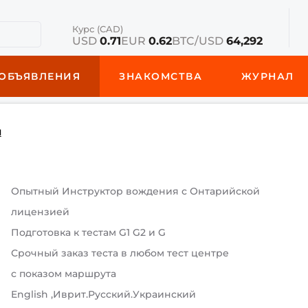
Курс (CAD)
USD
0.71
EUR
0.62
BTC/USD
64,292
ОБЪЯВЛЕНИЯ
ЗНАКОМСТВА
ЖУРНАЛ
и
Опытный Инструктор вождения с Онтарийской
лицензией
Подготовка к тестам G1 G2 и G
Срочный заказ теста в любом тест центре
с показом маршрута
English ,Иврит.Русский.Украинский