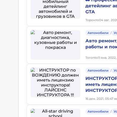
детейлинг а
GTA
Торонто
04 авг. 202
Автомобили
/
У
Авто ремонт
работы и по
Toronto
11 янв. 2022,
Автомобили
/
У
ИНСТРУКТО
иметь лицен
ИНСТРУКТОРА
16 дек. 2021, 05:47 
Автомобили
/
У