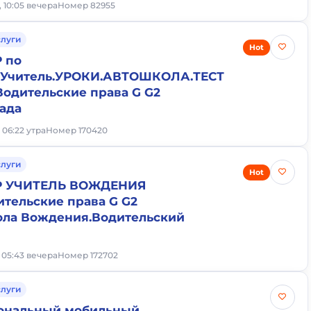
, 10:05 вечера
Номер 82955
слуги
Hot
 по
читель.УРОКИ.АВТОШКОЛА.ТЕСТ
одительские права G G2
ада
, 06:22 утра
Номер 170420
слуги
Hot
Р УЧИТЕЛЬ ВОЖДЕНИЯ
ительские права G G2
ола Вождения.Водительский
, 05:43 вечера
Номер 172702
слуги
иональный мобильный