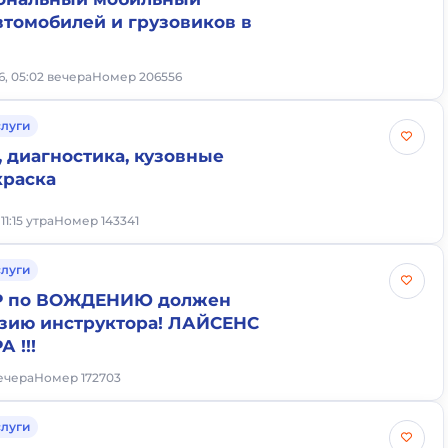
втомобилей и грузовиков в
6, 05:02 вечера
Номер 206556
слуги
, диагностика, кузовные
краска
 11:15 утра
Номер 143341
слуги
Р по ВОЖДЕНИЮ должен
зию инструктора! ЛАЙСЕНС
 !!!
вечера
Номер 172703
слуги