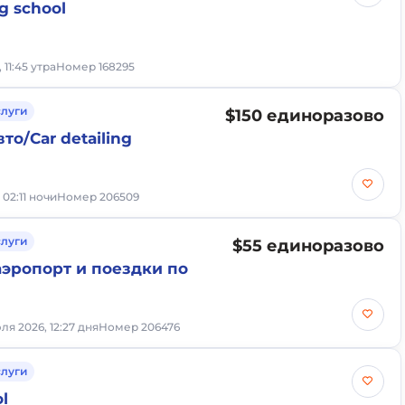
ng school
, 11:45 утра
Номер 168295
слуги
$150 единоразово
то/Car detailing
, 02:11 ночи
Номер 206509
слуги
$55 единоразово
аэропорт и поездки по
ля 2026, 12:27 дня
Номер 206476
слуги
l