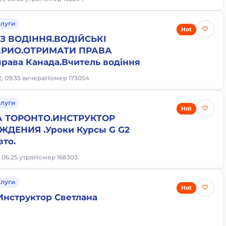
слуги
Hot
 З ВОДІННЯ.ВОДIЙСЬКI
АРИО.ОТРИМАТИ ПРАВА
права Канада.Вчитель водіння
2, 09:35 вечера
Номер 173054
слуги
Hot
 ТОРОНТО.ИНСТРУКТОР
ЖДЕНИЯ .Уроки Курсы G G2
то.
, 06:25 утра
Номер 168303
слуги
Hot
Инструктор Светлана