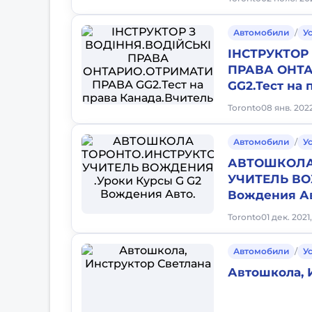
Автомобили
/
У
ІНСТРУКТОР
ПРАВА ОНТ
GG2.Тест на 
Toronto
08 янв. 202
Автомобили
/
У
АВТОШКОЛА
УЧИТЕЛЬ ВО
Вождения Ав
Toronto
01 дек. 2021
Автомобили
/
У
Автошкола, 