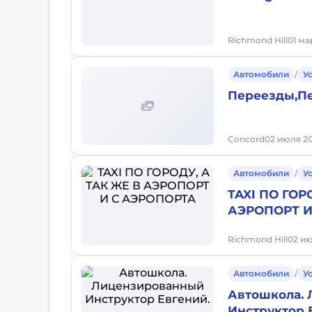
Richmond Hill
01 ма
Автомобили
/
У
Переезды,Пе
Concord
02 июля 202
Автомобили
/
У
TAXI ПО ГОР
АЭРОПОРТ И
Richmond Hill
02 ию
Автомобили
/
У
Автошкола.
Инструктор 