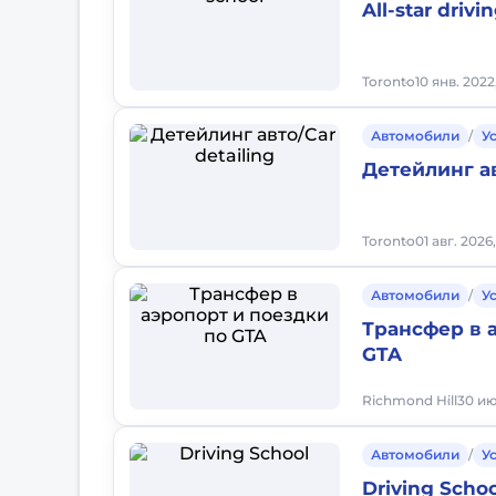
All-star drivi
Toronto
10 янв. 2022
Автомобили
/
У
Детейлинг ав
Toronto
01 авг. 2026
Автомобили
/
У
Трансфер в 
GTA
Richmond Hill
30 ию
Автомобили
/
У
Driving Schoo