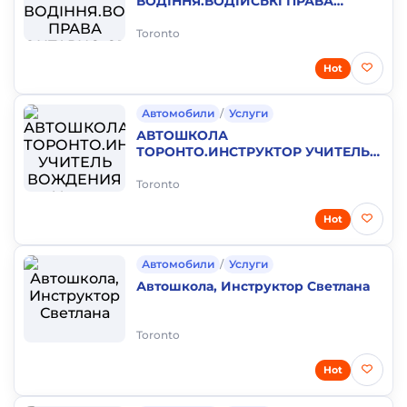
ВОДІННЯ.ВОДIЙСЬКI ПРАВА
ОНТАРИО.ОТРИМАТИ ПРАВА
GG2.Тест на права Канада.Вчитель
Toronto
водіння
Hot
Автомобили
/
Услуги
АВТОШКОЛА
ТОРОНТО.ИНСТРУКТОР УЧИТЕЛЬ
ВОЖДЕНИЯ .Уроки Курсы G G2
Вождения Авто.
Toronto
Hot
Автомобили
/
Услуги
Автошкола, Инструктор Светлана
Toronto
Hot