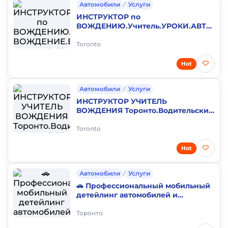
Автомобили
/
Услуги
ИНСТРУКТОР по
ВОЖДЕНИЮ.Учитель.УРОКИ.АВТОШКО
ВОЖДЕНИЕ.Водительские права G
G2 Онтарио Канада
Toronto
Hot
Автомобили
/
Услуги
ИНСТРУКТОР УЧИТЕЛЬ
ВОЖДЕНИЯ Торонто.Водительские
права G G2 Онтарио.Школа
Вождения.Водительский тест
Toronto
Hot
Автомобили
/
Услуги
🚗 Профессиональный мобильный
детейлинг автомобилей и
грузовиков в GTA
Торонто