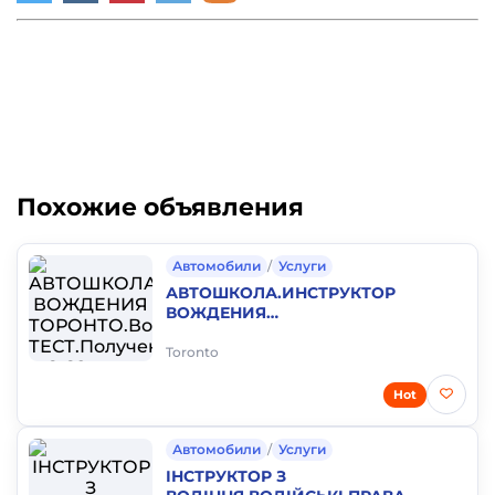
Похожие объявления
Автомобили
/
Услуги
АВТОШКОЛА.ИНСТРУКТОР
ВОЖДЕНИЯ
ТОРОНТО.Водительский
ТЕСТ.Получение G G2 прав
Toronto
Онтарио.Школа вождения.
Hot
Автомобили
/
Услуги
ІНСТРУКТОР З