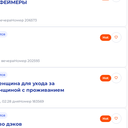
 ФЕЙМЕРЫ
 вечера
Номер 206573
тся
Hot
3 вечера
Номер 202593
тся
Hot
енщина для ухода за
нщиной с проживанием
, 02:28 дня
Номер 183569
тся
Hot
во дэков