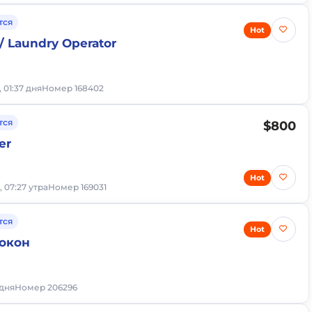
тся
Hot
/ Laundry Operator
, 01:37 дня
Номер 168402
тся
$800
er
Hot
, 07:27 утра
Номер 169031
тся
Hot
окон
 дня
Номер 206296