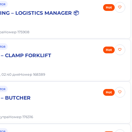
тся
Hot
RING – LOGISTICS MANAGER 📦
тра
Номер 175908
тся
Hot
– CLAMP FORKLIFT
, 02:40 дня
Номер 168389
тся
Hot
 – BUTCHER
 утра
Номер 176316
тся