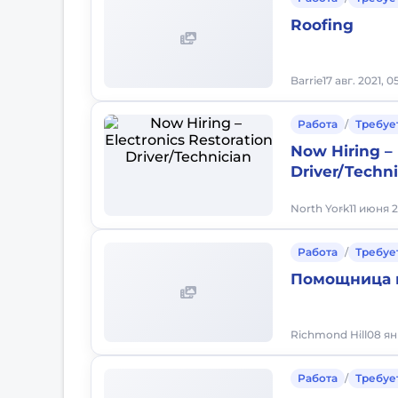
Roofing
Barrie
17 авг. 2021, 
Работа
/
Требуе
Now Hiring – 
Driver/Techn
North York
11 июня 2
Работа
/
Требуе
Помощница 
Richmond Hill
08 ян
Работа
/
Требуе