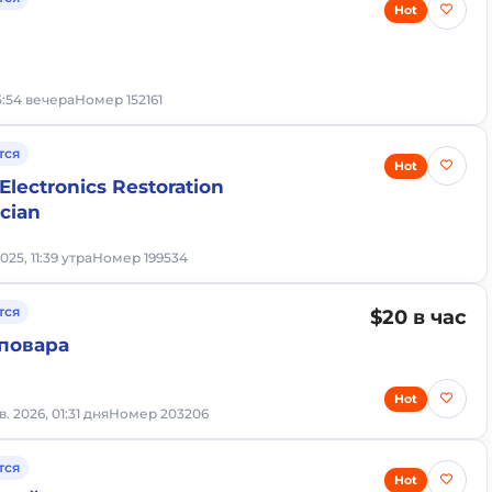
Hot
05:54 вечера
Номер 152161
тся
Hot
Electronics Restoration
ician
025, 11:39 утра
Номер 199534
тся
$20 в час
повара
Hot
в. 2026, 01:31 дня
Номер 203206
тся
Hot