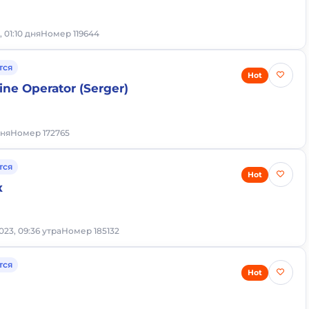
, 01:10 дня
Номер 119644
тся
Hot
ne Operator (Serger)
дня
Номер 172765
тся
Hot
к
023, 09:36 утра
Номер 185132
тся
Hot