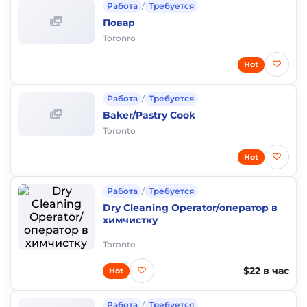
Работа
/
Требуется
Повар
Toronro
Hot
Работа
/
Требуется
Baker/Pastry Cook
Toronto
Hot
Работа
/
Требуется
Dry Cleaning Operator/оператор в
химчистку
Toronto
$22 в час
Hot
Работа
/
Требуется