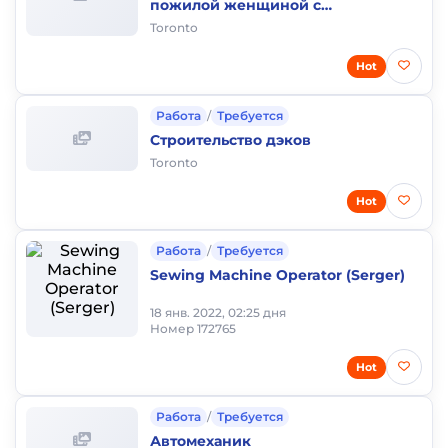
пожилой женщиной с
проживанием
Toronto
Hot
Работа
/
Требуется
Строительство дэков
Toronto
Hot
Работа
/
Требуется
Sewing Machine Operator (Serger)
18 янв. 2022, 02:25 дня
Номер 172765
Hot
Работа
/
Требуется
Автомеханик