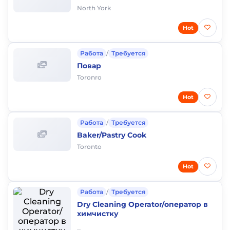
North York
Hot
Работа
/
Требуется
Повар
Toronro
Hot
Работа
/
Требуется
Baker/Pastry Cook
Toronto
Hot
Работа
/
Требуется
Dry Cleaning Operator/оператор в
химчистку