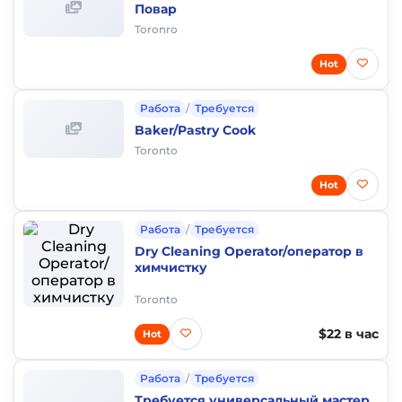
Повар
Toronro
Hot
Работа
/
Требуется
Baker/Pastry Cook
Toronto
Hot
Работа
/
Требуется
Dry Cleaning Operator/оператор в
химчистку
Toronto
$22 в час
Hot
Работа
/
Требуется
Требуется универсальный мастер