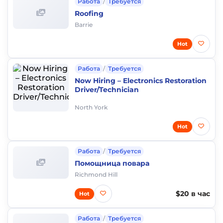
Работа
/
Требуется
Roofing
Barrie
Hot
Работа
/
Требуется
Now Hiring – Electronics Restoration
Driver/Technician
North York
Hot
Работа
/
Требуется
Помощница повара
Richmond Hill
$20 в час
Hot
Работа
/
Требуется