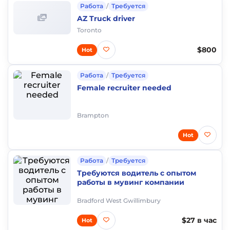
Работа
/
Требуется
AZ Truck driver
Toronto
$800
Hot
Работа
/
Требуется
Female recruiter needed
Brampton
Hot
Работа
/
Требуется
Требуются водитель с опытом
работы в мувинг компании
Bradford West Gwillimbury
$27 в час
Hot