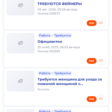
ТРЕБУЮТСЯ ФЕЙМЕРЫ
05 авг. 2026, 05:06 вечера
Номер 206573
Hot
Работа
/
Требуется
Официантки
25 нояб. 2025, 06:03 вечера
Номер 202593
Hot
Работа
/
Требуется
Требуется женщина для ухода за
пожилой женщиной с
проживанием
Toronto
Hot
Работа
/
Требуется