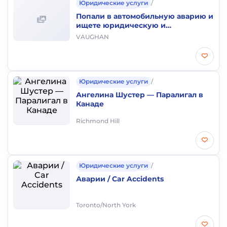
Юридические услуги
/
Аварии и штрафы
Попали в автомобильную аварию и
ищете юридическую и
медицинскую помощь?
VAUGHAN
Юридические услуги
/
Аварии и штрафы
Ангелина Шустер — Паралигал в
Канаде
Richmond Hill
Юридические услуги
/
Аварии и штрафы
Аварии / Car Accidents
Toronto/North York