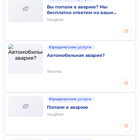
Аварии и штрафы
Вы попали в аварию? Мы
бесплатно ответим на ваши
вопросы
Vaughan
Юридические услуги
/
Аварии и штрафы
Автомобильная авария?
Toronto
Юридические услуги
/
Аварии и штрафы
Попали в аварию
Vaughan