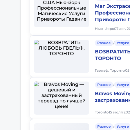
Маг Экстрас
Профессиона
Привороты 
Нью-Йорк
07 авг. 2
Разное
/
Услуги
ВОЗВРАТИТЬ
ТОРОНТО
Гвельф, Торонто
05
Разное
/
Услуги
Bravos Movi
застрахован
Toronto
15 июля 202
Разное
/
Услуги