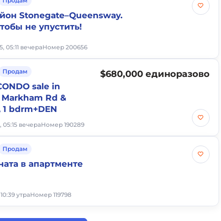
Продам
айон Stonegate–Queensway.
тобы не упустить!
25, 05:11 вечера
Номер 200656
Продам
$680,000 единоразово
CONDO sale in
, Markham Rd &
, 1 bdrm+DEN
, 05:15 вечера
Номер 190289
Продам
ната в апартменте
 10:39 утра
Номер 119798