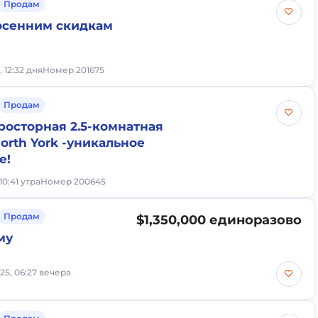
Продам
осенним скидкам
, 12:32 дня
Номер 201675
Продам
росторная 2.5-комнатная
orth York -уникальное
е!
 10:41 утра
Номер 200645
Продам
$1,350,000 единоразово
му
025, 06:27 вечера