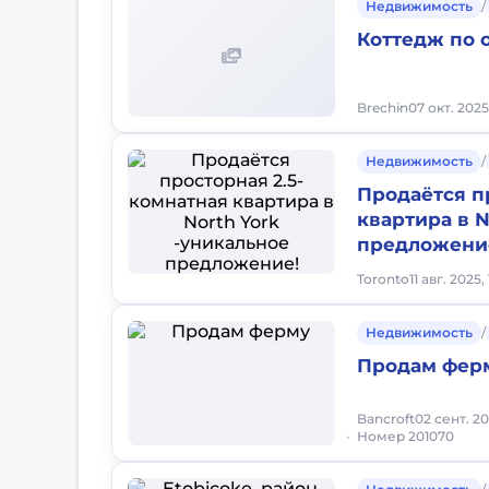
Недвижимость
/
Коттедж по 
Brechin
07 окт. 2025
Недвижимость
/
Продаётся п
квартира в N
предложени
Toronto
11 авг. 2025,
Недвижимость
/
Продам фер
Bancroft
02 сент. 2
Номер 201070