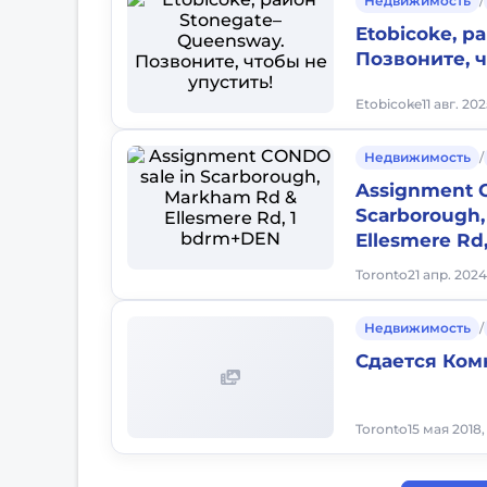
Недвижимость
/
Etobicoke, р
Позвоните, ч
Etobicoke
11 авг. 20
Недвижимость
/
Assignment 
Scarborough
Ellesmere Rd
Toronto
21 апр. 2024
Недвижимость
/
Сдается Ком
Toronto
15 мая 2018,