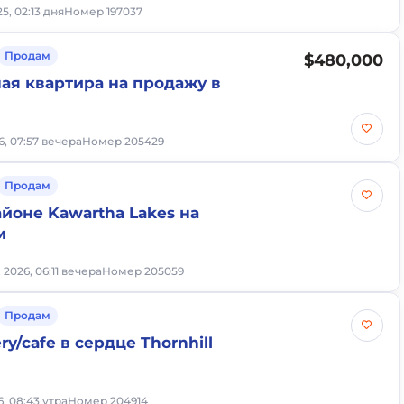
5, 02:13 дня
Номер 197037
Продам
$480,000
ая квартира на продажу в
6, 07:57 вечера
Номер 205429
Продам
йоне Kawartha Lakes на
м
 2026, 06:11 вечера
Номер 205059
Продам
ry/cafe в сердце Thornhill
6, 08:43 утра
Номер 204914