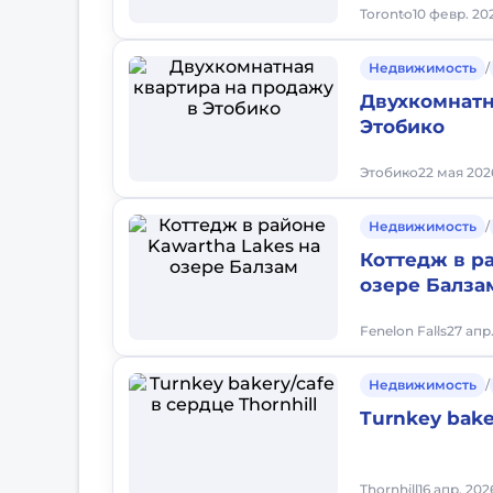
Toronto
10 февр. 202
Недвижимость
/
Двухкомнатн
Этобико
Этобико
22 мая 202
Недвижимость
/
Коттедж в ра
озере Бaлза
Fenelon Falls
27 апр.
Недвижимость
/
Turnkey bake
Thornhill
16 апр. 202