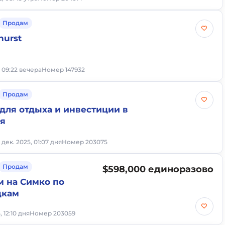
Продам
hurst
, 09:22 вечера
Номер 147932
Продам
для отдыха и инвестиции в
йя
 дек. 2025, 01:07 дня
Номер 203075
Продам
$598,000 единоразово
м на Симко по
дкам
, 12:10 дня
Номер 203059