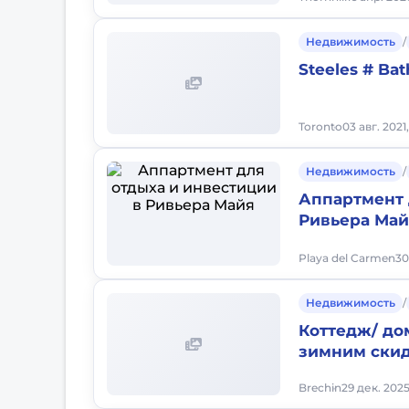
Недвижимость
/
Steeles # Bat
Toronto
03 авг. 2021
Недвижимость
/
Аппартмент 
Ривьера Ма
Playa del Carmen
30
Недвижимость
/
Коттедж/ до
зимним ски
Brechin
29 дек. 2025