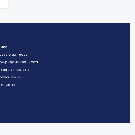
 нас
астые вопросы
онфиденциальность
озврат средств
оглашение
онтакты