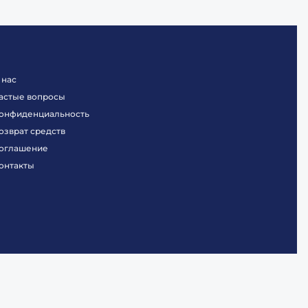
 нас
астые вопросы
онфиденциальность
озврат средств
оглашение
онтакты