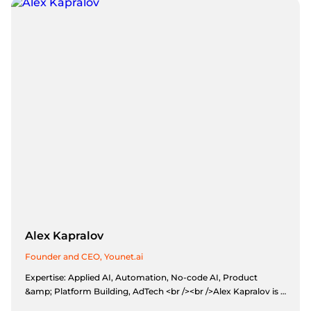
social impact and has volunteered his knowledge to many
not-for-profit organizations to help them become more
efficient and achieve their goals.
Alex Kapralov
Founder and CEO, Younet.ai
Expertise: Applied AI, Automation, No-code AI, Product
&amp; Platform Building, AdTech <br /><br />Alex Kapralov is a
tech entrepreneur and the Founder &amp; CEO of Younet AI.