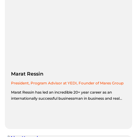
Marat Ressin
President, Program Advisor at YEDI, Founder of Mares Group
Marat Ressin has led an incredible 20+ year career as an
internationally successful businessman in business and real
estate development. Having completed his PhD in Economics
with a specialization in “small business crisis management,”
Marat Ressin has extensive expertise in growing small
businesses that attract investment, and has successfully
reinvented and rehabilitated over 30 businesses from a variety
of industries. Marat personally believes in the importance of