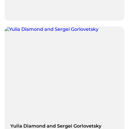
He focuses on bringing practical AI into real business
operations—building no-code AI agents &amp; assistants that
help teams move faster, standardize knowledge, and improve
decision-making. Alex also has a background in building
product platforms in technology and AdTech (including
PixFuture and STELLS Space). <br /><br />Speaking topics<br
/>• AI for Business (Practical Implementation): how to deploy
AI with measurable ROI<br />• No-code AI Agents &amp;
Assistants: building internal assistants for teams and
workflows<br />• Automation &amp; Productivity: what to
automate first and how to avoid common pitfalls<br />• AI in
Marketing / AdTech: what works in 2026, metrics, and real use
cases<br />• Product Strategy in the AI Era: finding the right
use cases and packaging them into scalable products
Yulia Diamond and Sergei Gorlovetsky