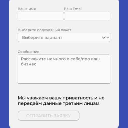
judge at the HumanX AI Conference and a winner of a Google-
organized AI hackathon, where her AI concept was selected
Ваше имя
Ваш Email
by Google experts and brought into production.<br /><br
/>Yulia is known for bridging business and technology, helping
organizations adopt AI responsibly and with clear business
intent.<br /><br />⸻<br /><br />Sergei Gorlovetsky — CTO
Выберите подходящий пакет
&amp; AI Architect<br /><br />Sergei leads the technical vision
and product execution at Decision Tree Technology. With over
twenty years of experience, he designs and builds enterprise-
Сообщение
grade AI systems for complex and regulated environments.
<br /><br />He is also the co-founder of Fertiligent AI, a
human-centered fertility technology platform that supports
clinics and patients with secure, evidence-based AI solutions.
Sergei focuses on turning AI strategy into dependable,
production-ready systems that scale reliably and serve real
users.<br /><br />⸻<br /><br />AI Products by the
Founders:<br /> • Decision Tree Technology — AI consulting
Мы уважаем вашу приватность и не
&amp; software development<br
передаём данные третьим лицам.
/>https://decisiontree.tech<br /><br /> • Clientele.digital — AI-
powered digital experiences<br />https://clientele.digital<br />
<br /> • Fertiligent AI — human-centered fertility AI
ОТПРАВИТЬ ЗАЯВКУ
platform<br />https://fertiligent.ai