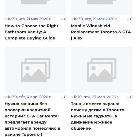
10:30
, чтв, 21 мая 2026 г.
0
10:30
, втр, 19 мая 2026 г.
0
How to Choose the Right
Mobile Windshield
Bathroom Vanity: A
Replacement Toronto & GTA
Complete Buying Guide
| Alex
10:30
, сбт, 4 апр. 2026 г.
0
11:30
, птн, 27 мар. 2026 г.
0
Нужна машина без
Танцы вместо экрана:
проверки кредитной
почему детям в Торонто
истории? GTA Car Rental
нужны не гаджеты, а
предлагает аренду
движение и живое
автомобиля помесячно в
общение
районе Торонто !