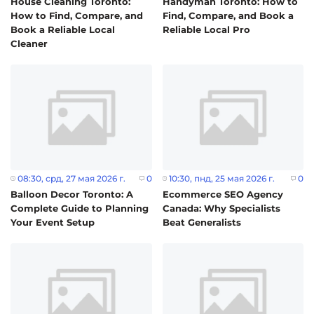
House Cleaning Toronto:
Handyman Toronto: How to
How to Find, Compare, and
Find, Compare, and Book a
Book a Reliable Local
Reliable Local Pro
Cleaner
08:30
, срд, 27 мая 2026 г.
0
10:30
, пнд, 25 мая 2026 г.
0
Balloon Decor Toronto: A
Ecommerce SEO Agency
Complete Guide to Planning
Canada: Why Specialists
Your Event Setup
Beat Generalists