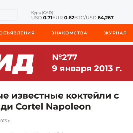
Курс (CAD)
USD
0.71
EUR
0.62
BTC/USD
64,267
ОБЪЯВЛЕНИЯ
ЗНАКОМСТВА
ЖУРНАЛ
№277
9 января 2013 г.
е известные коктейли с
ди Cortel Napoleon
013 г.