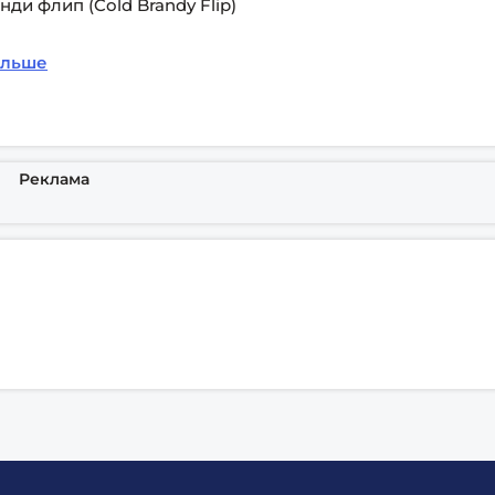
енди флип (Cold Brandy Flip)
альше
Реклама