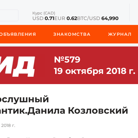
Курс (CAD)
USD
0.71
EUR
0.62
BTC/USD
64,990
ОБЪЯВЛЕНИЯ
ЗНАКОМСТВА
ЖУРНАЛ
№579
19 октября 2018 г.
ослушный
нтик.Данила Козловский
2018 г.