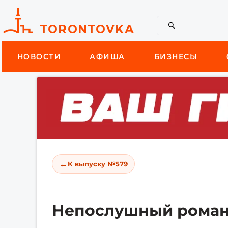
НОВОСТИ
АФИША
БИЗНЕСЫ
←
К выпуску №579
Непослушный роман