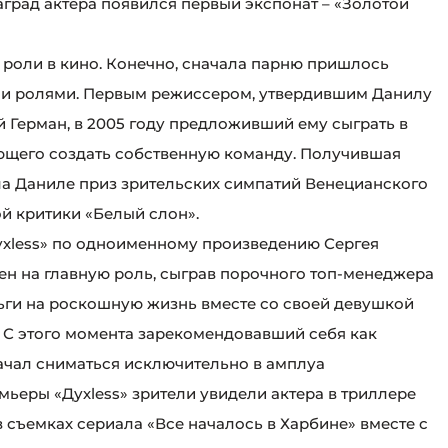
аград актера появился первый экспонат – «Золотой
роли в кино. Конечно, сначала парню пришлось
ми ролями. Первым режиссером, утвердившим Данилу
й Герман, в 2005 году предложивший ему сыграть в
ающего создать собственную команду. Получившая
ла Даниле приз зрительских симпатий Венецианского
ой критики «Белый слон».
ухless» по одноименному произведению Сергея
н на главную роль, сыграв порочного топ-менеджера
ьги на роскошную жизнь вместе со своей девушкой
 С этого момента зарекомендовавший себя как
ачал сниматься исключительно в амплуа
ьеры «Духless» зрители увидели актера в триллере
в съемках сериала «Все началось в Харбине» вместе с