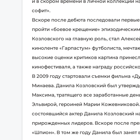
и в скором времени в личной коллекции н
софит».
Вскоре после дебюта последовали первые 
пройти «боевое крещение» эпизодически
Козловского на главную роль, стал Алексе
киноленте «Гарпастум» футболиста, мечт
высокие оценки критиков картина принес
кинофестиваля, а также награду российск
В 2009 году стартовали съемки фильма «Д
Минаева. Данила Козловский был утвержде
Максима, тратящего все заработанные ден
Эльвирой, героиней Марии Кожевниковой.
состоявшийся актер Данила Козловский н
прирожденных лидеров. Вскоре после прем
«Шпион». В том же году Данила был занят 