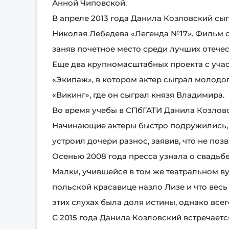
Анной Чиповской.
В апреле 2013 года Данила Козловский с
Николая Лебедева «Легенда №17». Фильм с
заняв почетное место среди лучших отече
Еще два крупномасштабных проекта с уча
«Экипаж», в котором актер сыграл молодог
«Викинг», где он сыграл князя Владимира.
Во время учебы в СПбГАТИ Данила Козловс
Начинающие актеры быстро подружились, 
устроил дочери разнос, заявив, что не по
Осенью 2008 года пресса узнала о свадь
Малки, учившейся в том же театральном ву
польской красавице назло Лизе и что весь 
этих слухах была доля истины, однако всег
С 2015 года Данила Козловский встречает