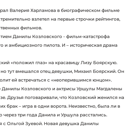
ыграл Валерия Харламова в биографическом фильме
тремительно взлетел на первые строчки рейтингов,
ственных фильмов.
стием Данилы Козловского - фильм-катастрофа
о и амбициозного пилота. И – историческая драма
кий «положил глаз» на красавицу Лизу Боярскую.
но тут вмешался отец девушки, Михаил Боярский. Он
зволит ей встречаться с «неоперившимся юнцом».
бе Данилы Козловского и актрисы Уршулы Магдалены
зе. Друзья поговаривали, что Козловский женился на
их брак – игра в одни ворота. Неизвестно, была ли в
о через три года Данила и Уршула расстались.
ся с Ольгой Зуевой. Новая девушка Данилы