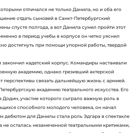
оторыми отличался не только Данила, но и оба его
решение отдать сыновей в Санкт-Петербургский
лены спустя полгода, а вот Данила сумел пройти этот
 именно в период учебы в корпусе он четко уяснил
ожно достигнуть при помощи упорной работы, твердой
м закончил кадетский корпус. Командиры настаивали
военную академию, однако грезивший актерской
от перспективы связать дальнейшую жизнь с армией.
-Петербургскую академию театрального искусства. Его
в Додин, участие которого сыграло важную роль в
ащихся способного молодого человека, он начал
ым дебютом для Данилы стала роль Эдгара в спектакле
а не осталась незамеченной театральными критиками,