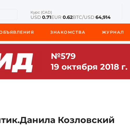
Курс (CAD)
USD
0.71
EUR
0.62
BTC/USD
64,914
ОБЪЯВЛЕНИЯ
ЗНАКОМСТВА
ЖУРНАЛ
№579
19 октября 2018 г.
тик.Данила Козловский