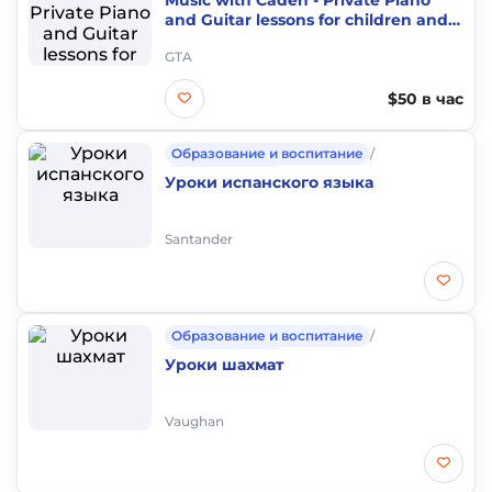
Music with Caden - Private Piano
and Guitar lessons for children and
adults
GTA
$50 в час
Образование и воспитание
/
Частные уроки
Уроки испанского языка
Santander
Образование и воспитание
/
Частные уроки
Уроки шахмат
Vaughan