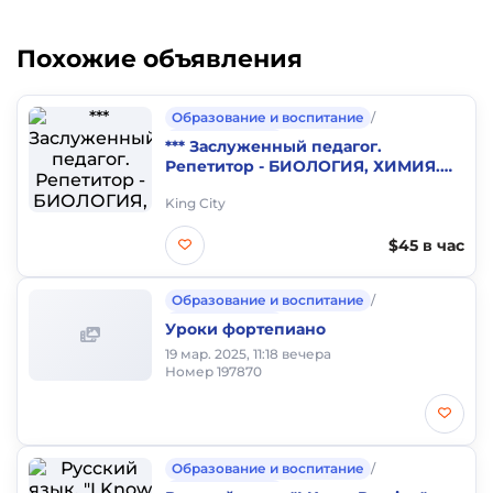
Похожие объявления
Образование и воспитание
/
Частные уроки
*** Заслуженный педагог.
Репетитор - БИОЛОГИЯ, ХИМИЯ.
Опыт более 50 лет
King City
$45 в час
Образование и воспитание
/
Частные уроки
Уроки фортепиано
19 мар. 2025, 11:18 вечера
Номер 197870
Образование и воспитание
/
Частные уроки