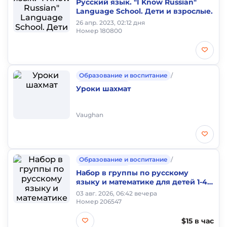
Русский язык. "I Know Russian"
Language School. Дети и взрослые.
26 апр. 2023, 02:12 дня
Номер 180800
Образование и воспитание
/
Частные уроки
Уроки шахмат
Vaughan
Образование и воспитание
/
Частные уроки
Набор в группы по русскому
языку и математике для детей 1-4
классов!
03 авг. 2026, 06:42 вечера
Номер 206547
$15 в час