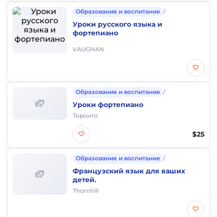
Образование и воспитание
/
Частные уроки
Уроки русского языка и
фортепиано
VAUGHAN
Образование и воспитание
/
Частные уроки
Уроки фортепиано
Торонто
$25
Образование и воспитание
/
Частные уроки
Французский язык для ваших
детей.
Thornhill