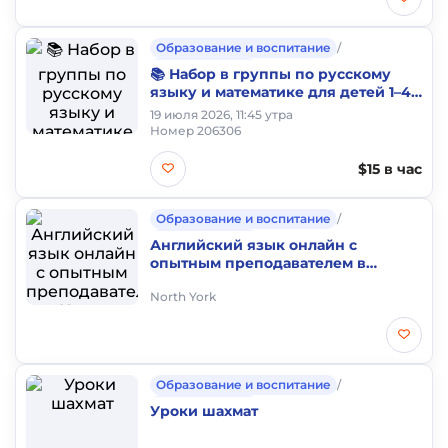
Образование и воспитание
/
Частные уроки
📚 Набор в группы по русскому
языку и математике для детей 1–4
классов!
19 июля 2026, 11:45 утра
Номер 206306
$15 в час
Образование и воспитание
/
Частные уроки
Английский язык онлайн с
опытным преподавателем в
Канаде
North York
Образование и воспитание
/
Частные уроки
Уроки шахмат