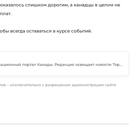
 оказалось слишком дорогим, а канадцы в целом не
плат.
чтобы всегда оставаться в курсе событий.
Torontovka — русскоязычный информационный портал Канады. Редакция освещает новости Торонто, Онтарио и всей страны, важные события, иммиграцию, бизнес, культуру и жизнь русскоязычного сообщества.
ов – исключительно с разрешения администрации сайта