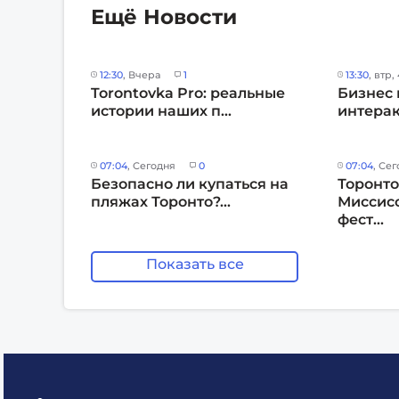
Ещё Новости
12:30
, Вчера
1
13:30
, втр,
Torontovka Pro: реальные
Бизнес 
истории наших п...
интерак
07:04
, Сегодня
0
07:04
, Се
Безопасно ли купаться на
Торонто
пляжах Торонто?...
Миссисс
фест...
Показать все