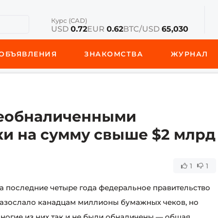
Курс (CAD)
USD
0.72
EUR
0.62
BTC/USD
65,030
ОБЪЯВЛЕНИЯ
ЗНАКОМСТВА
ЖУРНАЛ
необналиченными
ки на сумму свыше $2 млрд
1
1
а последние четыре года федеральное правительство
азослало канадцам миллионы бумажных чеков, но
ногие из них так и не были обналичены — общая