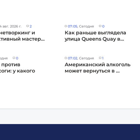
 4 авг. 2026 г.
2
07:05
, Сегодня
0
нетворкинг и
Как раньше выглядела
тивный мастер...
улица Queens Quay в...
годня
0
07:02
, Сегодня
1
 против
Американский алкоголь
оги: у какого
может вернуться в ...