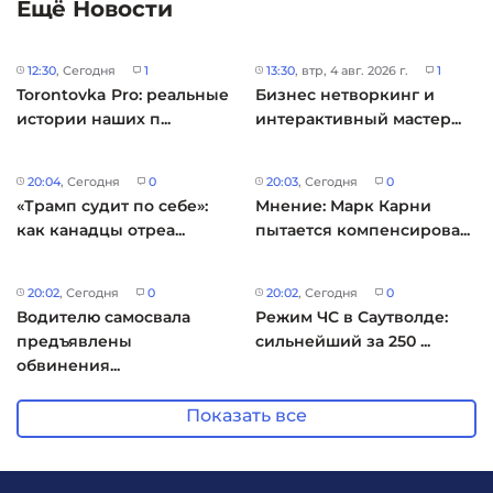
Ещё Новости
12:30
, Сегодня
1
13:30
, втр, 4 авг. 2026 г.
1
Torontovka Pro: реальные
Бизнес нетворкинг и
истории наших п...
интерактивный мастер...
20:04
, Сегодня
0
20:03
, Сегодня
0
«Трамп судит по себе»:
Мнение: Марк Карни
как канадцы отреа...
пытается компенсирова...
20:02
, Сегодня
0
20:02
, Сегодня
0
Водителю самосвала
Режим ЧС в Саутволде:
предъявлены
сильнейший за 250 ...
обвинения...
Показать все