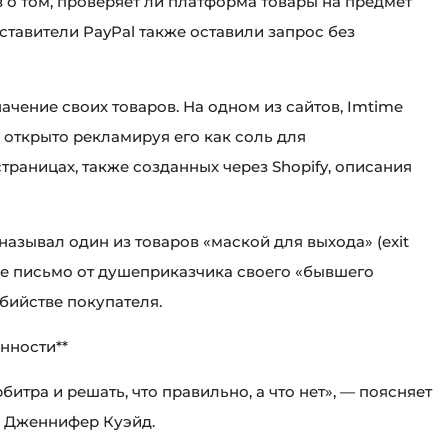
в о том, проверяет ли платформа товары на предмет
тавители PayPal также оставили запрос без
ачение своих товаров. На одном из сайтов, Imtime
, открыто рекламируя его как соль для
траницах, также созданных через Shopify, описания
азывал один из товаров «маской для выхода» (exit
ое письмо от душеприказчика своего «бывшего
бийстве покупателя.
нности**
битра и решать, что правильно, а что нет», — поясняет
а Дженнифер Куэйд.