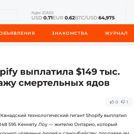
Курс (CAD)
USD
0.71
EUR
0.62
BTC/USD
64,975
ОБЪЯВЛЕНИЯ
ЗНАКОМСТВА
ЖУРНАЛ
pify выплатила $149 тыс.
дажу смертельных ядов
0
1
*Канадский технологический гигант Shopify выплатил
148 595 Кеннету Лоу — жителю Онтарио, который
клонял уязвимых людей к самоубийству, продавая им