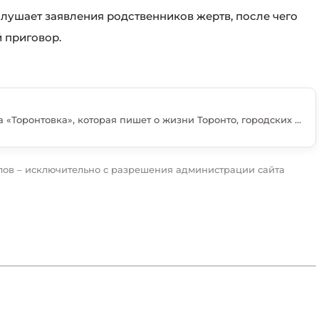
слушает заявления родственников жертв, после чего
 приговор.
Мария Энтин — журналистка портала «Торонтовка», которая пишет о жизни Торонто, городских изменениях и событиях, важных для русскоязычных жителей Канады. В редакции она занимается подготовкой новостей, интервью, тематических материалов и комментариев местных экспертов. Среди её основных тем — недвижимость, экономика, иммиграция, образование и повседневная жизнь в большом городе. Мария старается рассматривать каждую тему с практической точки зрения и объяснять, как происходящие изменения могут повлиять на читателей. В своих материалах она обращается к официальным данным, мнениям специалистов и опыту жителей города. Также она освещает деятельность местных организаций, предпринимателей и общественных проектов. Своей главной задачей Мария считает создание понятных, полезных и актуальных материалов для людей, которые живут в Канаде или только начинают здесь обустраиваться.
ов – исключительно с разрешения администрации сайта