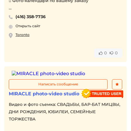
 Фото-календари по вашему заказу
www.artprom.ca
(416) 358-7736
Открыть сайт
Toronto
0
0
Написать сообщение
MIRACLE photo-video studio
Видео и фото съемка: СВАДЬБЫ, БАР-БАТ МИЦВЫ,
ДНИ РОЖДЕНИЯ, ЮБИЛЕИ, СЕМЕЙНЫЕ
ТОРЖЕСТВА