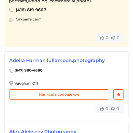
portraits,wedding, commercial photos
(416) 819-9607
Открыть сайт
0
0
Adella Furman lullamoon.photography
(647) 980-4680
Vaughan, ON
Написать сообщение
0
0
Alex Alekseev Photography